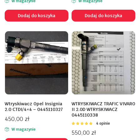
W magazynie
W magazynie
Dodaj do koszyka
Dodaj do koszyka
Wtryskiwacz Opel Insignia
WTRYSKIWACZ TRAFIC VIVARO
2.0 CTDI/4×4 – 0445110327
II 2.0D WTRYSKIWACZ
0445110338
450,00
zł
Oceniono
4 opinie
5.00
na 5
W magazynie
550,00
zł