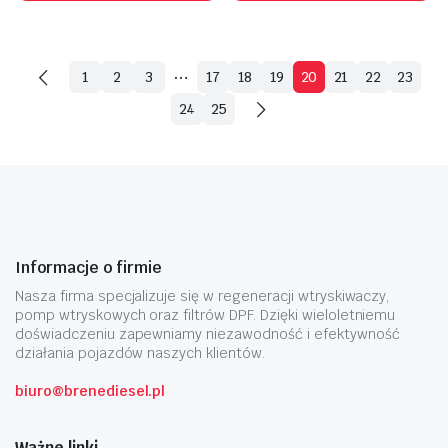
…
1
2
3
17
18
19
20
21
22
23
24
25
Informacje o firmie
Nasza firma specjalizuje się w regeneracji wtryskiwaczy,
pomp wtryskowych oraz filtrów DPF. Dzięki wieloletniemu
doświadczeniu zapewniamy niezawodność i efektywność
działania pojazdów naszych klientów.
biuro@brenediesel.pl
Ważne linki