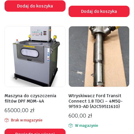
Dodaj do koszyka
Dodaj do koszyka
Maszyna do czyszczenia
Wtryskiwacz Ford Transit
filtów DPF MDM-4A
Connect 1.8 TDCi – 4M5Q-
9F593-AD (A2C59511610)
65000,00
zł
600,00
zł
Brak w magazynie
W magazynie