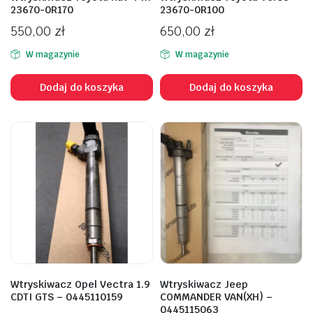
23670-0R170
23670-0R100
550,00
zł
650,00
zł
W magazynie
W magazynie
Dodaj do koszyka
Dodaj do koszyka
Wtryskiwacz Opel Vectra 1.9
Wtryskiwacz Jeep
CDTI GTS – 0445110159
COMMANDER VAN(XH) –
0445115063