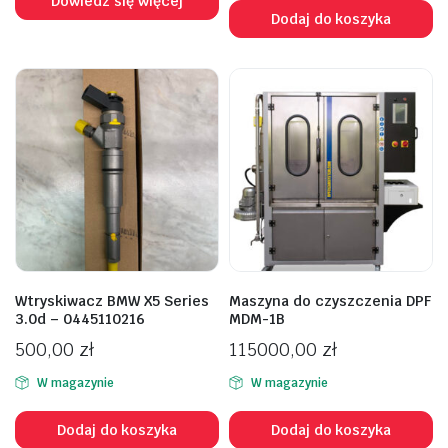
Dowiedz się więcej
Dodaj do koszyka
Wtryskiwacz BMW X5 Series
Maszyna do czyszczenia DPF
3.0d – 0445110216
MDM-1B
500,00
zł
115000,00
zł
W magazynie
W magazynie
Dodaj do koszyka
Dodaj do koszyka