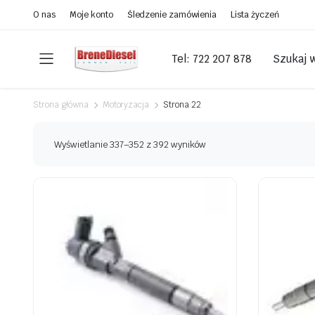
O nas
Moje konto
Śledzenie zamówienia
Lista życzeń
Tel: 722 207 878
Szukaj 
Strona główna
Motoryzacja
Strona 22
Wyświetlanie 337–352 z 392 wyników