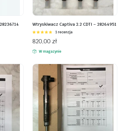
 28236714
Wtryskiwacz Captiva 2.2 CDTI – 28264951
Oceniono
1 recenzja
5.00
na 5
820,00
zł
W magazynie