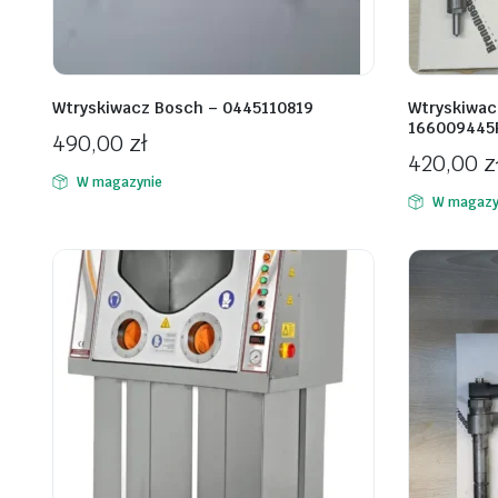
Wtryskiwacz Bosch – 0445110819
Wtryskiwacz
166009445
490,00
zł
420,00
z
W magazynie
W magazy