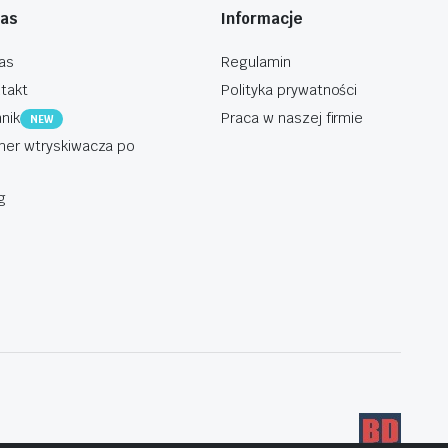
nas
Informacje
as
Regulamin
takt
Polityka prywatności
nik
Praca w naszej firmie
NEW
er wtryskiwacza po
g