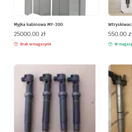
Myjka kabinowa MY-200
Wtryskiwacz
25000,00
zł
550,00
z
Brak w magazynie
W magazy