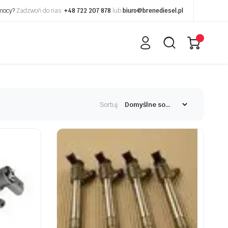
omocy?
Zadzwoń do nas:
+48 722 207 878
lub
biuro@brenediesel.pl
Sortuj: