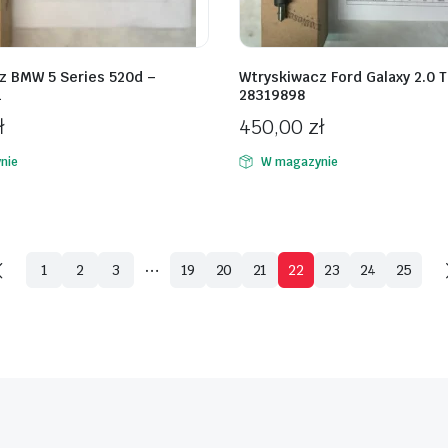
z BMW 5 Series 520d –
Wtryskiwacz Ford Galaxy 2.0 T
1
28319898
ł
450,00
zł
nie
W magazynie
…
1
2
3
19
20
21
22
23
24
25