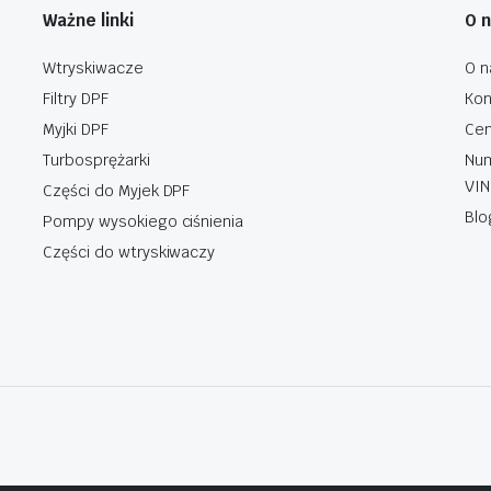
Ważne linki
O 
Wtryskiwacze
O n
Filtry DPF
Kon
Myjki DPF
Cen
Turbosprężarki
Num
VIN
Części do Myjek DPF
Blo
Pompy wysokiego ciśnienia
Części do wtryskiwaczy