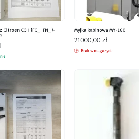
 Citroen C3 I (FC_, FN_)-
Myjka kabinowa MY-160
R
21000,00
zł
ł
Brak w magazynie
nie