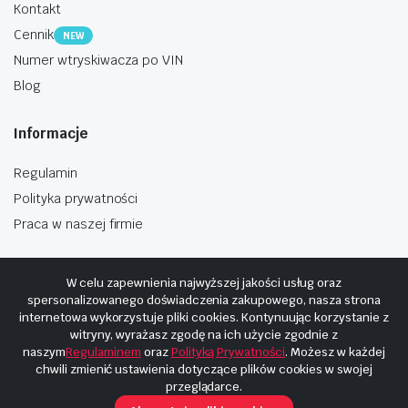
Kontakt
Cennik
NEW
Numer wtryskiwacza po VIN
Blog
Informacje
Regulamin
Polityka prywatności
Praca w naszej firmie
W celu zapewnienia najwyższej jakości usług oraz
spersonalizowanego doświadczenia zakupowego, nasza strona
internetowa wykorzystuje pliki cookies. Kontynuując korzystanie z
Copyright © 2025
Hosting i budowa Cyberplaneta.pl
witryny, wyrażasz zgodę na ich użycie zgodnie z
naszym
Regulaminem
oraz
Polityką Prywatności
. Możesz w każdej
chwili zmienić ustawienia dotyczące plików cookies w swojej
przeglądarce.