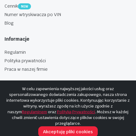
Cennik
NEW
Numer wtryskiwacza po VIN
Blog
Informacje
Regulamin
Polityka prywatności
Praca w naszej firmie
W celu zapewnienia najwyższej jakości usług oraz
spersonalizowanego doświadczenia zakupowego, nasza strona
internetowa wykorzystuje pliki cookies. Kontynuując korzystanie z
Copyright © 2025
Hosting i budowa Cyberplaneta.pl
witryny, wyrażasz zgodę na ich użycie zgodnie z
naszym
Regulaminem
oraz
Polityką Prywatności
. Możesz w każdej
chwili zmienić ustawienia dotyczące plików cookies w swojej
przeglądarce.
Akceptuję pliki cookies