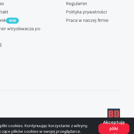
as
Regulamin
takt
Polityka prywatności
nik
Praca w naszej firmie
NEW
er wtryskiwacza po
g
Akceptuję
iki cookies. Kontynuując korzystanie z witryny,
pliki
yczące plików cookies w swojej przeglądarce.