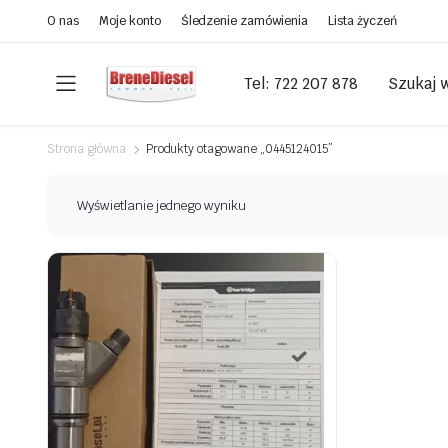
O nas
Moje konto
Śledzenie zamówienia
Lista życzeń
Tel: 722 207 878
Szukaj 
Strona główna
Produkty otagowane „0445124015”
Wyświetlanie jednego wyniku