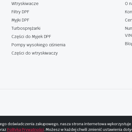
Wtryskiwacze
O n
Filtry DPF
Kon
Myjki DPF
Cen
Turbosprężarki
Num
VIN
Części do Myjek DPF
Blo
Pompy wysokiego ciśnienia
Części do wtryskiwaczy
ego doświadczenia zakupowego, nasza strona internetowa wykorzystuje pl
raz
Polityką Prywatności
. Możesz w każdej chwili zmienić ustawienia dot