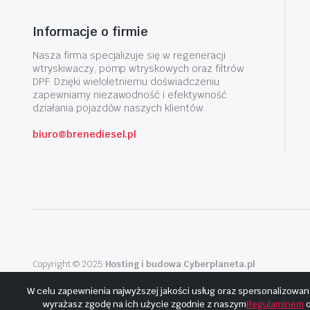
Informacje o firmie
Nasza firma specjalizuje się w regeneracji
wtryskiwaczy, pomp wtryskowych oraz filtrów
DPF. Dzięki wieloletniemu doświadczeniu
zapewniamy niezawodność i efektywność
działania pojazdów naszych klientów.
biuro@brenediesel.pl
Copyright © 2025
Hosting i budowa Cyberplaneta.pl
W celu zapewnienia najwyższej jakości usług oraz spersonalizowan
wyrażasz zgodę na ich użycie zgodnie z naszym
Regulaminem
o