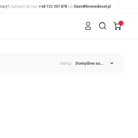
omocy?
Zadzwoń do nas:
+48 722 207 878
lub
biuro@brenediesel.pl
Sortuj: