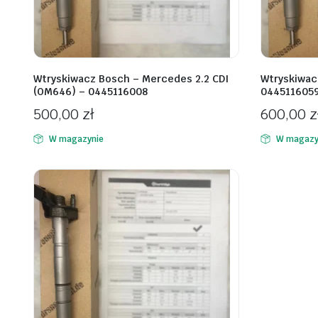
Wtryskiwacz Bosch – Mercedes 2.2 CDI
Wtryskiwac
(OM646) – 0445116008
044511605
500,00
zł
600,00
z
W magazynie
W magazy