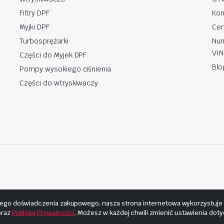
Filtry DPF
Kon
Myjki DPF
Cen
Turbosprężarki
Num
VIN
Części do Myjek DPF
Blo
Pompy wysokiego ciśnienia
Części do wtryskiwaczy
ego doświadczenia zakupowego, nasza strona internetowa wykorzystuje pl
raz
Polityką Prywatności
. Możesz w każdej chwili zmienić ustawienia dot