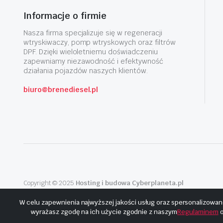
Informacje o firmie
Nasza firma specjalizuje się w regeneracji
wtryskiwaczy, pomp wtryskowych oraz filtrów
DPF. Dzięki wieloletniemu doświadczeniu
zapewniamy niezawodność i efektywność
działania pojazdów naszych klientów.
biuro@brenediesel.pl
Copyright © 2025
Hosting i budowa Cyberplaneta.pl
W celu zapewnienia najwyższej jakości usług oraz spersonalizowan
wyrażasz zgodę na ich użycie zgodnie z naszym
Regulaminem
o