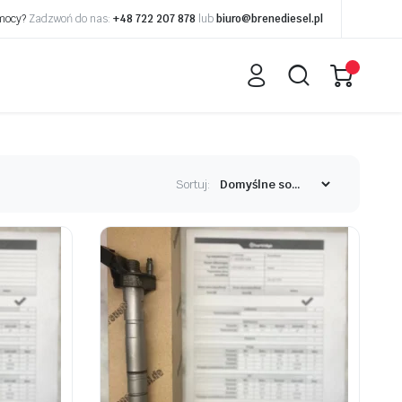
omocy?
Zadzwoń do nas:
+48 722 207 878
lub
biuro@brenediesel.pl
Sortuj: