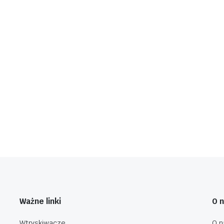
Ważne linki
O 
Wtryskiwacze
O n