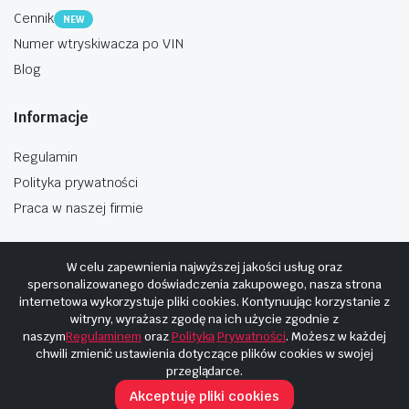
Cennik
NEW
Numer wtryskiwacza po VIN
Blog
Informacje
Regulamin
Polityka prywatności
Praca w naszej firmie
W celu zapewnienia najwyższej jakości usług oraz
spersonalizowanego doświadczenia zakupowego, nasza strona
internetowa wykorzystuje pliki cookies. Kontynuując korzystanie z
Copyright © 2025
Hosting i budowa Cyberplaneta.pl
witryny, wyrażasz zgodę na ich użycie zgodnie z
naszym
Regulaminem
oraz
Polityką Prywatności
. Możesz w każdej
chwili zmienić ustawienia dotyczące plików cookies w swojej
przeglądarce.
Akceptuję pliki cookies