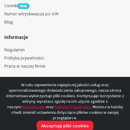
Cennik
NEW
Numer wtryskiwacza po VIN
Blog
Informacje
Regulamin
Polityka prywatności
Praca w naszej firmie
W celu zapewnienia najwyższej jakości usług oraz
spersonalizowanego doświadczenia zakupowego, nasza strona
internetowa wykorzystuje pliki cookies. Kontynuując korzystanie z
Copyright © 2025
Hosting i budowa Cyberplaneta.pl
witryny, wyrażasz zgodę na ich użycie zgodnie z
naszym
Regulaminem
oraz
Polityką Prywatności
. Możesz w każdej
chwili zmienić ustawienia dotyczące plików cookies w swojej
przeglądarce.
Akceptuję pliki cookies