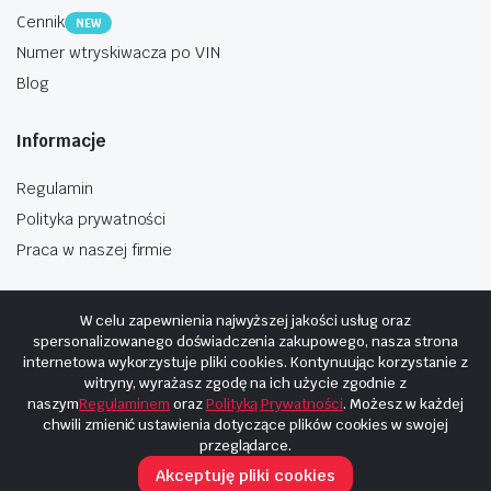
Cennik
NEW
Numer wtryskiwacza po VIN
Blog
Informacje
Regulamin
Polityka prywatności
Praca w naszej firmie
W celu zapewnienia najwyższej jakości usług oraz
spersonalizowanego doświadczenia zakupowego, nasza strona
internetowa wykorzystuje pliki cookies. Kontynuując korzystanie z
Copyright © 2025
Hosting i budowa Cyberplaneta.pl
witryny, wyrażasz zgodę na ich użycie zgodnie z
naszym
Regulaminem
oraz
Polityką Prywatności
. Możesz w każdej
chwili zmienić ustawienia dotyczące plików cookies w swojej
przeglądarce.
Akceptuję pliki cookies