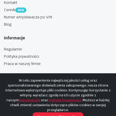
Kontakt
Cennik
NEW
Numer wtryskiwacza po VIN
Blog
Informacje
Regulamin
Polityka prywatności
Praca w naszej firmie
W celu zapewnienia najwyższej jakości usług oraz
spersonalizowanego doświadczenia zakupowego, nasza strona
internetowa wykorzystuje pliki cookies. Kontynuując korzystanie z
Copyright © 2025
Hosting i budowa Cyberplaneta.pl
witryny, wyrażasz zgodę na ich użycie zgodnie z
naszym
Regulaminem
oraz
Polityką Prywatności
. Możesz w każdej
chwili zmienić ustawienia dotyczące plików cookies w swojej
przeglądarce.