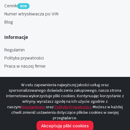
Cennik
NEW
Numer wtryskiwacza po VIN
Blog
Informacje
Regulamin
Polityka prywatności
Praca w naszej firmie
W celu zapewnienia najwyższej jakości usług oraz
spersonalizowanego doświadczenia zakupowego, nasza strona
internetowa wykorzystuje pliki cookies. Kontynuując korzystanie z
Copyright © 2025
Hosting i budowa Cyberplaneta.pl
witryny, wyrażasz zgodę na ich użycie zgodnie z
naszym
Regulaminem
oraz
Polityką Prywatności
. Możesz w każdej
chwili zmienić ustawienia dotyczące plików cookies w swojej
przeglądarce.
Akceptuję pliki cookies