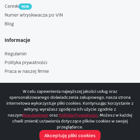
Cennik
NEW
Numer wtryskiwacza po VIN
Blog
Informacje
Regulamin
Polityka prywatności
Praca w naszej firmie
W celu zapewnienia najwyższej jakości usług oraz
spersonalizowanego doświadczenia zakupowego, nasza strona
internetowa wykorzystuje pliki cookies. Kontynuując korzystanie z
Copyright © 2025
Hosting i budowa Cyberplaneta.pl
witryny, wyrażasz zgodę na ich użycie zgodnie z
naszym
Regulaminem
oraz
Polityką Prywatności
. Możesz w każdej
chwili zmienić ustawienia dotyczące plików cookies w swojej
przeglądarce.
Akceptuję pliki cookies