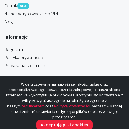
Cennik
NEW
Numer wtryskiwacza po VIN
Blog
Informacje
Regulamin
Polityka prywatności
Praca w naszej firmie
W celu zapewnienia najwyższej jakości usług oraz
spersonalizowanego doświadczenia zakupowego, nasza strona
internetowa wykorzystuje pliki cookies. Kontynuując korzystanie z
Copyright © 2025
Hosting i budowa Cyberplaneta.pl
witryny, wyrażasz zgodę na ich użycie zgodnie z
naszym
Regulaminem
oraz
Polityką Prywatności
. Możesz w każdej
chwili zmienić ustawienia dotyczące plików cookies w swojej
przeglądarce.
Akceptuję pliki cookies