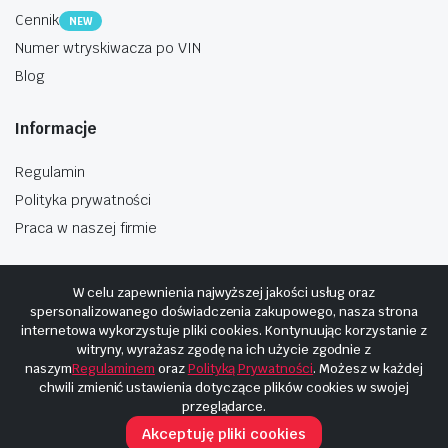
Cennik
NEW
Numer wtryskiwacza po VIN
Blog
Informacje
Regulamin
Polityka prywatności
Praca w naszej firmie
W celu zapewnienia najwyższej jakości usług oraz
spersonalizowanego doświadczenia zakupowego, nasza strona
internetowa wykorzystuje pliki cookies. Kontynuując korzystanie z
Copyright © 2025
Hosting i budowa Cyberplaneta.pl
witryny, wyrażasz zgodę na ich użycie zgodnie z
naszym
Regulaminem
oraz
Polityką Prywatności
. Możesz w każdej
chwili zmienić ustawienia dotyczące plików cookies w swojej
przeglądarce.
Akceptuję pliki cookies