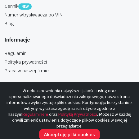
Cennik
NEW
Numer wtryskiwacza po VIN
Blog
Informacje
Regulamin
Polityka prywatności
Praca w naszej firmie
W celu zapewnienia najwyższej jakości usług oraz
spersonalizowanego doświadczenia zakupowego, nasza strona
internetowa wykorzystuje pliki cookies. Kontynuując korzystanie z
Copyright © 2025
Hosting i budowa Cyberplaneta.pl
witryny, wyrażasz zgodę na ich użycie zgodnie z
naszym
Regulaminem
oraz
Polityką Prywatności
. Możesz w każdej
chwili zmienić ustawienia dotyczące plików cookies w swojej
przeglądarce.
Akceptuję pliki cookies