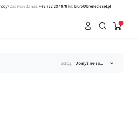
omocy?
Zadzwoń do nas:
+48 722 207 878
lub
biuro@brenediesel.pl
Sortuj: