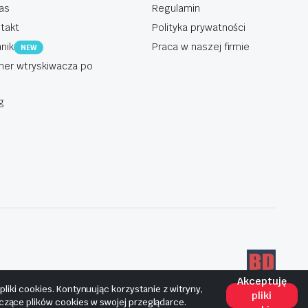
as
Regulamin
takt
Polityka prywatności
nik
Praca w naszej firmie
NEW
er wtryskiwacza po
g
Akceptuję
iki cookies. Kontynuując korzystanie z witryny,
pliki
yczące plików cookies w swojej przeglądarce.