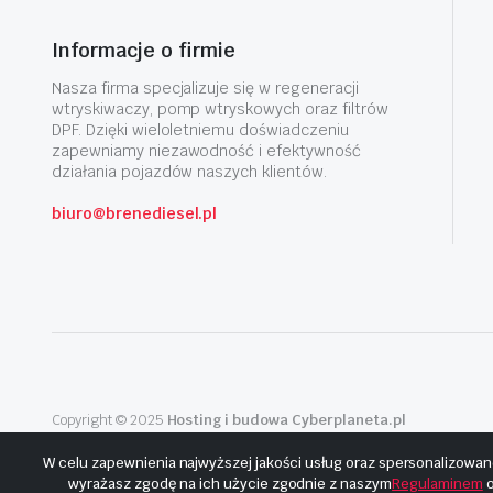
Informacje o firmie
Nasza firma specjalizuje się w regeneracji
wtryskiwaczy, pomp wtryskowych oraz filtrów
DPF. Dzięki wieloletniemu doświadczeniu
zapewniamy niezawodność i efektywność
działania pojazdów naszych klientów.
biuro@brenediesel.pl
Copyright © 2025
Hosting i budowa Cyberplaneta.pl
W celu zapewnienia najwyższej jakości usług oraz spersonalizowan
wyrażasz zgodę na ich użycie zgodnie z naszym
Regulaminem
o