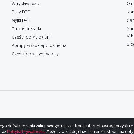
Wtryskiwacze
O n
Filtry DPF
Kon
Myjki DPF
Cen
Turbosprężarki
Num
VIN
Części do Myjek DPF
Blo
Pompy wysokiego ciśnienia
Części do wtryskiwaczy
ego doświadczenia zakupowego, nasza strona internetowa wykorzystuje pl
raz
Polityką Prywatności
. Możesz w każdej chwili zmienić ustawienia dot