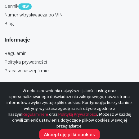
Cennik
NEW
Numer wtryskiwacza po VIN
Blog
Informacje
Regulamin
Polityka prywatności
Praca w naszej firmie
W celu zapewnienia najwyższej jakości usług oraz
spersonalizowanego doświadczenia zakupowego, nasza strona
internetowa wykorzystuje pliki cookies. Kontynuując korzystanie z
Copyright © 2025
Hosting i budowa Cyberplaneta.pl
witryny, wyrażasz zgodę na ich użycie zgodnie z
naszym
Regulaminem
oraz
Polityką Prywatności
. Możesz w każdej
chwili zmienić ustawienia dotyczące plików cookies w swojej
przeglądarce.
Akceptuję pliki cookies