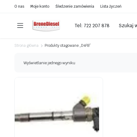
O nas
Moje konto
Śledzenie zamówienia
Lista życzeń
Tel: 722 207 878
Szukaj 
Strona główna
Produkty otagowane „D4FB”
Wyświetlanie jednego wyniku