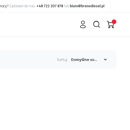
omocy?
Zadzwoń do nas:
+48 722 207 878
lub
biuro@brenediesel.pl
Sortuj: