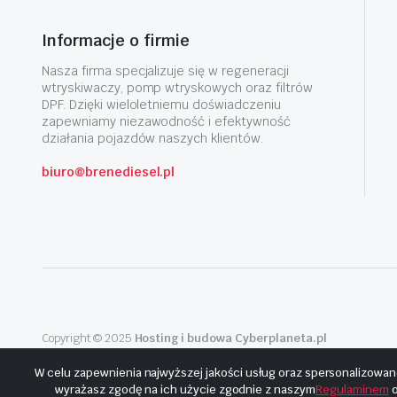
Informacje o firmie
Nasza firma specjalizuje się w regeneracji
wtryskiwaczy, pomp wtryskowych oraz filtrów
DPF. Dzięki wieloletniemu doświadczeniu
zapewniamy niezawodność i efektywność
działania pojazdów naszych klientów.
biuro@brenediesel.pl
Copyright © 2025
Hosting i budowa Cyberplaneta.pl
W celu zapewnienia najwyższej jakości usług oraz spersonalizowan
wyrażasz zgodę na ich użycie zgodnie z naszym
Regulaminem
o