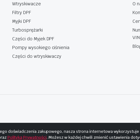
Wtryskiwacze
O n
Filtry DPF
Kon
Myjki DPF
Cen
Turbosprężarki
Num
VIN
Części do Myjek DPF
Blo
Pompy wysokiego ciśnienia
Części do wtryskiwaczy
ego doświadczenia zakupowego, nasza strona internetowa wykorzystuje pl
raz
Polityką Prywatności
. Możesz w każdej chwili zmienić ustawienia dot