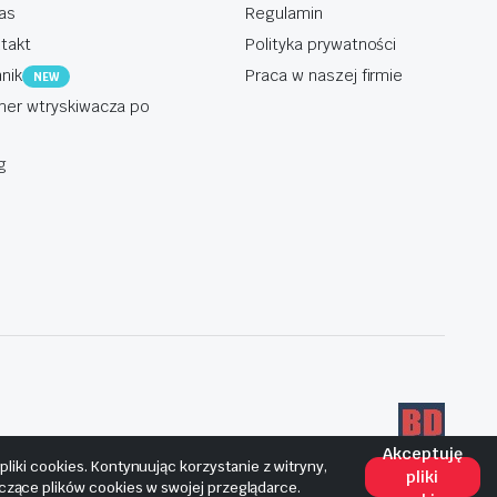
as
Regulamin
takt
Polityka prywatności
nik
Praca w naszej firmie
NEW
er wtryskiwacza po
g
Akceptuję
iki cookies. Kontynuując korzystanie z witryny,
pliki
yczące plików cookies w swojej przeglądarce.