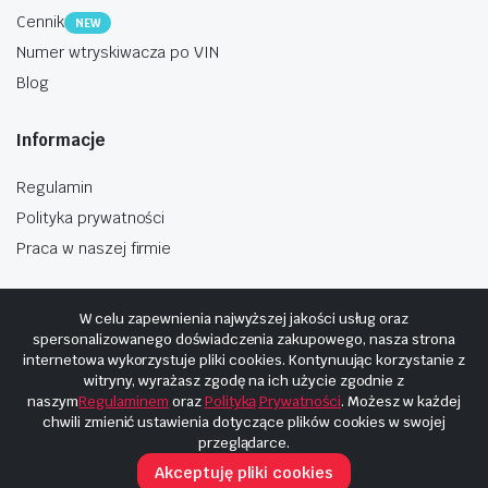
Cennik
NEW
Numer wtryskiwacza po VIN
Blog
Informacje
Regulamin
Polityka prywatności
Praca w naszej firmie
W celu zapewnienia najwyższej jakości usług oraz
spersonalizowanego doświadczenia zakupowego, nasza strona
internetowa wykorzystuje pliki cookies. Kontynuując korzystanie z
Copyright © 2025
Hosting i budowa Cyberplaneta.pl
witryny, wyrażasz zgodę na ich użycie zgodnie z
naszym
Regulaminem
oraz
Polityką Prywatności
. Możesz w każdej
chwili zmienić ustawienia dotyczące plików cookies w swojej
przeglądarce.
Akceptuję pliki cookies