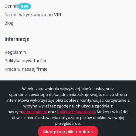
Cennik
NEW
Numer wtryskiwacza po VIN
Blog
Informacje
Regulamin
Polityka prywatności
Praca w naszej firmie
W celu zapewnienia najwyższej jakości usług oraz
spersonalizowanego doświadczenia zakupowego, nasza strona
internetowa wykorzystuje pliki cookies. Kontynuując korzystanie z
Copyright © 2025
Hosting i budowa Cyberplaneta.pl
witryny, wyrażasz zgodę na ich użycie zgodnie z
naszym
Regulaminem
oraz
Polityką Prywatności
. Możesz w każdej
chwili zmienić ustawienia dotyczące plików cookies w swojej
przeglądarce.
Akceptuję pliki cookies