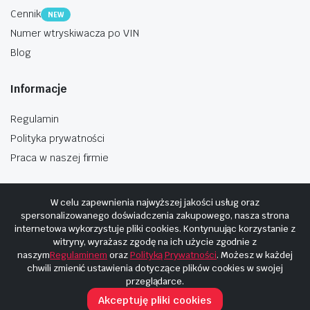
Cennik
NEW
Numer wtryskiwacza po VIN
Blog
Informacje
Regulamin
Polityka prywatności
Praca w naszej firmie
W celu zapewnienia najwyższej jakości usług oraz
spersonalizowanego doświadczenia zakupowego, nasza strona
internetowa wykorzystuje pliki cookies. Kontynuując korzystanie z
Copyright © 2025
Hosting i budowa Cyberplaneta.pl
witryny, wyrażasz zgodę na ich użycie zgodnie z
naszym
Regulaminem
oraz
Polityką Prywatności
. Możesz w każdej
chwili zmienić ustawienia dotyczące plików cookies w swojej
przeglądarce.
Akceptuję pliki cookies