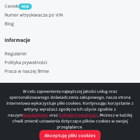
Cennik
NEW
Numer wtryskiwacza po VIN
Blog
Informacje
Regulamin
Polityka prywatności
Praca w naszej firmie
W celu zapewnienia najwyższej jakości usług oraz
spersonalizowanego doświadczenia zakupowego, nasza strona
internetowa wykorzystuje pliki cookies. Kontynuując korzystanie z
Copyright © 2025
Hosting i budowa Cyberplaneta.pl
witryny, wyrażasz zgodę na ich użycie zgodnie z
naszym
Regulaminem
oraz
Polityką Prywatności
. Możesz w każdej
chwili zmienić ustawienia dotyczące plików cookies w swojej
przeglądarce.
Akceptuję pliki cookies