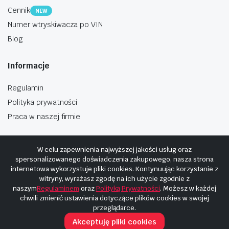
Cennik
NEW
Numer wtryskiwacza po VIN
Blog
Informacje
Regulamin
Polityka prywatności
Praca w naszej firmie
W celu zapewnienia najwyższej jakości usług oraz
spersonalizowanego doświadczenia zakupowego, nasza strona
internetowa wykorzystuje pliki cookies. Kontynuując korzystanie z
Copyright © 2025
Hosting i budowa Cyberplaneta.pl
witryny, wyrażasz zgodę na ich użycie zgodnie z
naszym
Regulaminem
oraz
Polityką Prywatności
. Możesz w każdej
chwili zmienić ustawienia dotyczące plików cookies w swojej
przeglądarce.
Akceptuję pliki cookies