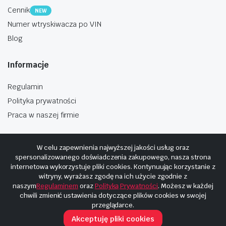
Cennik
NEW
Numer wtryskiwacza po VIN
Blog
Informacje
Regulamin
Polityka prywatności
Praca w naszej firmie
W celu zapewnienia najwyższej jakości usług oraz
spersonalizowanego doświadczenia zakupowego, nasza strona
internetowa wykorzystuje pliki cookies. Kontynuując korzystanie z
Copyright © 2025
Hosting i budowa Cyberplaneta.pl
witryny, wyrażasz zgodę na ich użycie zgodnie z
naszym
Regulaminem
oraz
Polityką Prywatności
. Możesz w każdej
chwili zmienić ustawienia dotyczące plików cookies w swojej
przeglądarce.
Akceptuję pliki cookies