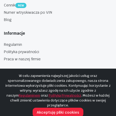
Cennik
NEW
Numer wtryskiwacza po VIN
Blog
Informacje
Regulamin
Polityka prywatności
Praca w naszej firmie
W celu zapewnienia najwyższej jakości usług oraz
spersonalizowanego doświadczenia zakupowego, nasza strona
internetowa wykorzystuje pliki cookies. Kontynuując korzystanie z
Copyright © 2025
Hosting i budowa Cyberplaneta.pl
witryny, wyrażasz zgodę na ich użycie zgodnie z
naszym
Regulaminem
oraz
Polityką Prywatności
. Możesz w każdej
chwili zmienić ustawienia dotyczące plików cookies w swojej
przeglądarce.
Akceptuję pliki cookies