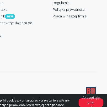
as
Regulamin
takt
Polityka prywatności
nik
Praca w naszej firmie
NEW
er wtryskiwacza po
g
Akceptuję
iki cookies. Kontynuując korzystanie z witryny,
pliki
yczące plików cookies w swojej przeglądarce.