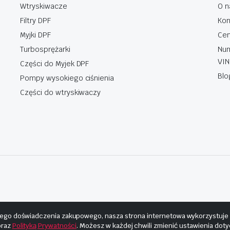
Wtryskiwacze
O n
Filtry DPF
Kon
Myjki DPF
Cen
Turbosprężarki
Num
VIN
Części do Myjek DPF
Blo
Pompy wysokiego ciśnienia
Części do wtryskiwaczy
ego doświadczenia zakupowego, nasza strona internetowa wykorzystuje pl
raz
Polityką Prywatności
. Możesz w każdej chwili zmienić ustawienia dot