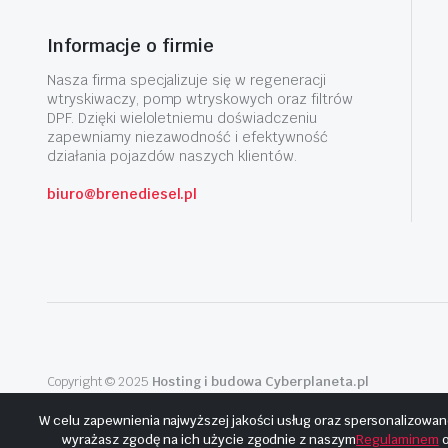
Informacje o firmie
Nasza firma specjalizuje się w regeneracji
wtryskiwaczy, pomp wtryskowych oraz filtrów
DPF. Dzięki wieloletniemu doświadczeniu
zapewniamy niezawodność i efektywność
działania pojazdów naszych klientów.
biuro@brenediesel.pl
Copyright © 2025
Hosting i budowa Cyberplaneta.pl
W celu zapewnienia najwyższej jakości usług oraz spersonalizowan
wyrażasz zgodę na ich użycie zgodnie z naszym
Regulaminem
o