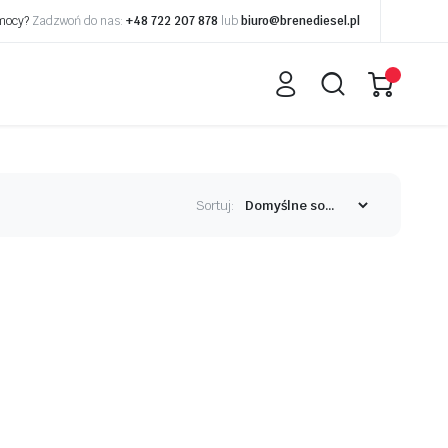
omocy?
Zadzwoń do nas:
+48 722 207 878
lub
biuro@brenediesel.pl
Sortuj: