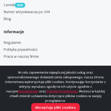
Cennik
NEW
Numer wtryskiwacza po VIN
Blog
Informacje
Regulamin
Polityka prywatności
Praca w naszej firmie
W celu zapewnienia najwyższej jakości usług oraz
spersonalizowanego doświadczenia zakupowego, nasza strona
internetowa wykorzystuje pliki cookies. Kontynuując korzystanie z
Copyright © 2025
Hosting i budowa Cyberplaneta.pl
witryny, wyrażasz zgodę na ich użycie zgodnie z
naszym
Regulaminem
oraz
Polityką Prywatności
. Możesz w każdej
chwili zmienić ustawienia dotyczące plików cookies w swojej
przeglądarce.
Akceptuję pliki cookies