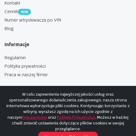
Kontakt
Cennik
NEW
Numer wtryskiwacza po VIN
Blog
Informacje
Regulamin
Polityka prywatności
Praca w naszej firmie
W celu zapewnienia najwyższej jakości usług oraz
spersonalizowanego doświadczenia zakupowego, nasza strona
internetowa wykorzystuje pliki cookies. Kontynuując korzystanie z
Copyright © 2025
Hosting i budowa Cyberplaneta.pl
witryny, wyrażasz zgodę na ich użycie zgodnie z
naszym
Regulaminem
oraz
Polityką Prywatności
. Możesz w każdej
chwili zmienić ustawienia dotyczące plików cookies w swojej
przeglądarce.