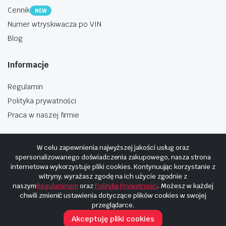
Cennik
NEW
Numer wtryskiwacza po VIN
Blog
Informacje
Regulamin
Polityka prywatności
Praca w naszej firmie
W celu zapewnienia najwyższej jakości usług oraz
spersonalizowanego doświadczenia zakupowego, nasza strona
internetowa wykorzystuje pliki cookies. Kontynuując korzystanie z
Copyright © 2025
Hosting i budowa Cyberplaneta.pl
witryny, wyrażasz zgodę na ich użycie zgodnie z
naszym
Regulaminem
oraz
Polityką Prywatności
. Możesz w każdej
chwili zmienić ustawienia dotyczące plików cookies w swojej
przeglądarce.
Akceptuję pliki cookies