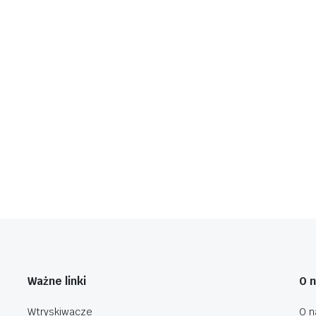
Ważne linki
O 
Wtryskiwacze
O n