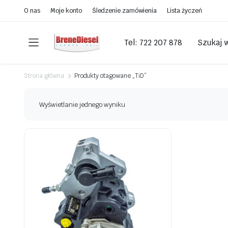
O nas
Moje konto
Śledzenie zamówienia
Lista życzeń
Tel: 722 207 878
Szukaj 
Strona główna
Produkty otagowane „TiD”
Wyświetlanie jednego wyniku