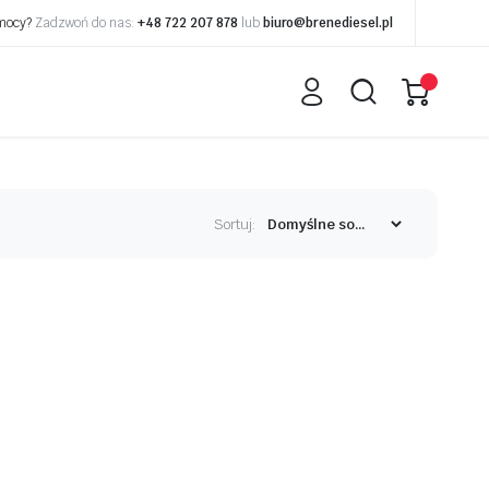
omocy?
Zadzwoń do nas:
+48 722 207 878
lub
biuro@brenediesel.pl
Sortuj: