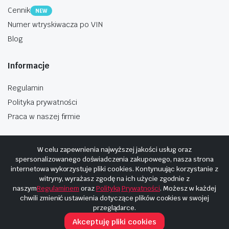
Cennik
NEW
Numer wtryskiwacza po VIN
Blog
Informacje
Regulamin
Polityka prywatności
Praca w naszej firmie
W celu zapewnienia najwyższej jakości usług oraz
spersonalizowanego doświadczenia zakupowego, nasza strona
internetowa wykorzystuje pliki cookies. Kontynuując korzystanie z
Copyright © 2025
Hosting i budowa Cyberplaneta.pl
witryny, wyrażasz zgodę na ich użycie zgodnie z
naszym
Regulaminem
oraz
Polityką Prywatności
. Możesz w każdej
chwili zmienić ustawienia dotyczące plików cookies w swojej
przeglądarce.
Akceptuję pliki cookies