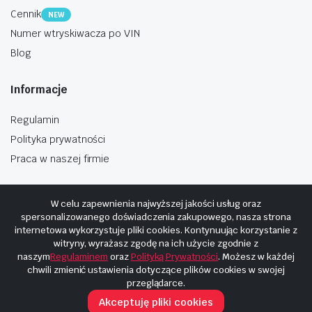
Cennik
NEW
Numer wtryskiwacza po VIN
Blog
Informacje
Regulamin
Polityka prywatności
Praca w naszej firmie
W celu zapewnienia najwyższej jakości usług oraz
spersonalizowanego doświadczenia zakupowego, nasza strona
internetowa wykorzystuje pliki cookies. Kontynuując korzystanie z
Copyright © 2025
Hosting i budowa Cyberplaneta.pl
witryny, wyrażasz zgodę na ich użycie zgodnie z
naszym
Regulaminem
oraz
Polityką Prywatności
. Możesz w każdej
chwili zmienić ustawienia dotyczące plików cookies w swojej
przeglądarce.
Akceptuję pliki cookies