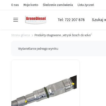
O nas
Moje konto
Śledzenie zamówienia
Lista życzeń
Tel: 722 207 878
Szukaj 
Strona główna
Produkty otagowane „wtrysk bosch do volvo”
Wyświetlanie jednego wyniku