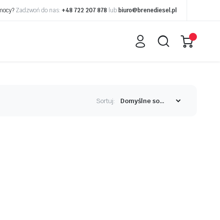
omocy?
Zadzwoń do nas:
+48 722 207 878
lub
biuro@brenediesel.pl
Sortuj: