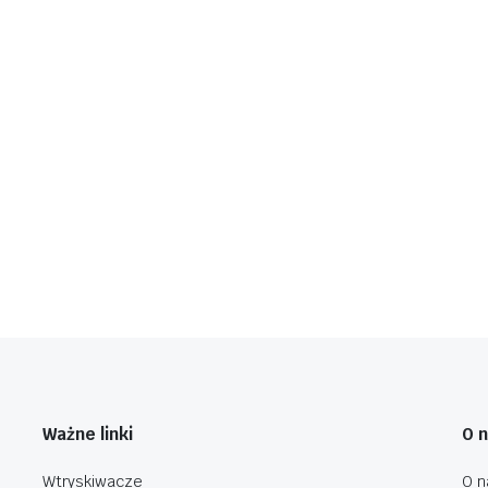
Ważne linki
O 
Wtryskiwacze
O n