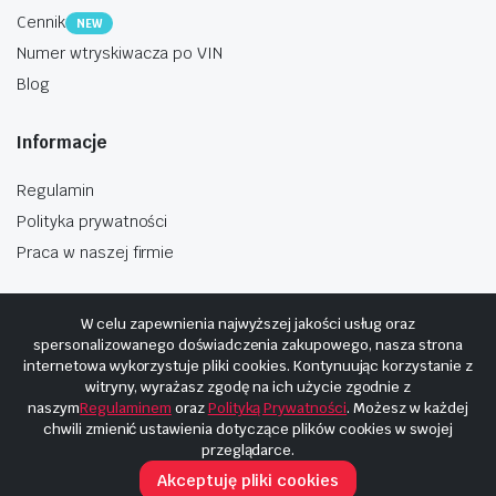
Cennik
NEW
Numer wtryskiwacza po VIN
Blog
Informacje
Regulamin
Polityka prywatności
Praca w naszej firmie
W celu zapewnienia najwyższej jakości usług oraz
spersonalizowanego doświadczenia zakupowego, nasza strona
internetowa wykorzystuje pliki cookies. Kontynuując korzystanie z
Copyright © 2025
Hosting i budowa Cyberplaneta.pl
witryny, wyrażasz zgodę na ich użycie zgodnie z
naszym
Regulaminem
oraz
Polityką Prywatności
. Możesz w każdej
chwili zmienić ustawienia dotyczące plików cookies w swojej
przeglądarce.
Akceptuję pliki cookies