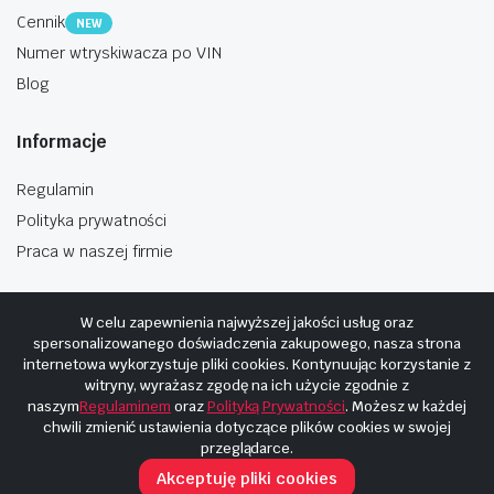
Cennik
NEW
Numer wtryskiwacza po VIN
Blog
Informacje
Regulamin
Polityka prywatności
Praca w naszej firmie
W celu zapewnienia najwyższej jakości usług oraz
spersonalizowanego doświadczenia zakupowego, nasza strona
internetowa wykorzystuje pliki cookies. Kontynuując korzystanie z
Copyright © 2025
Hosting i budowa Cyberplaneta.pl
witryny, wyrażasz zgodę na ich użycie zgodnie z
naszym
Regulaminem
oraz
Polityką Prywatności
. Możesz w każdej
chwili zmienić ustawienia dotyczące plików cookies w swojej
przeglądarce.
Akceptuję pliki cookies