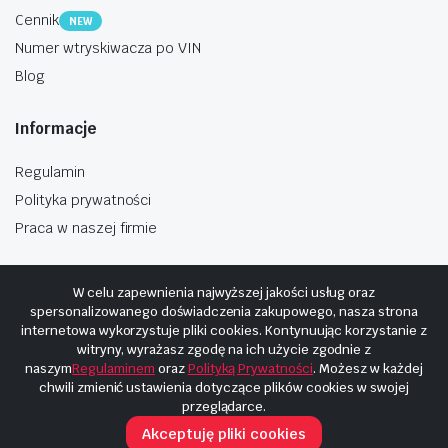
Cennik
NEW
Numer wtryskiwacza po VIN
Blog
Informacje
Regulamin
Polityka prywatności
Praca w naszej firmie
W celu zapewnienia najwyższej jakości usług oraz
spersonalizowanego doświadczenia zakupowego, nasza strona
internetowa wykorzystuje pliki cookies. Kontynuując korzystanie z
Copyright © 2025
Hosting i budowa Cyberplaneta.pl
witryny, wyrażasz zgodę na ich użycie zgodnie z
naszym
Regulaminem
oraz
Polityką Prywatności
. Możesz w każdej
chwili zmienić ustawienia dotyczące plików cookies w swojej
przeglądarce.
Akceptuję pliki cookies