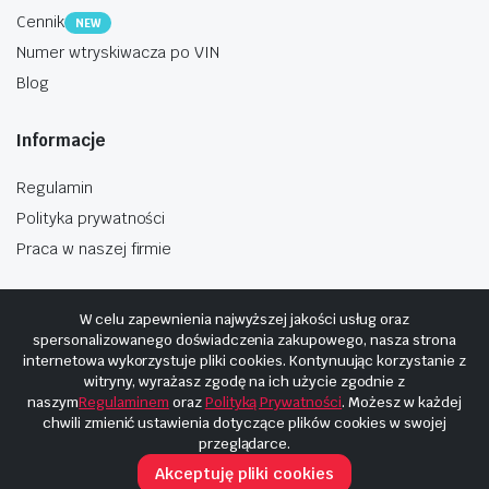
Cennik
NEW
Numer wtryskiwacza po VIN
Blog
Informacje
Regulamin
Polityka prywatności
Praca w naszej firmie
W celu zapewnienia najwyższej jakości usług oraz
spersonalizowanego doświadczenia zakupowego, nasza strona
internetowa wykorzystuje pliki cookies. Kontynuując korzystanie z
Copyright © 2025
Hosting i budowa Cyberplaneta.pl
witryny, wyrażasz zgodę na ich użycie zgodnie z
naszym
Regulaminem
oraz
Polityką Prywatności
. Możesz w każdej
chwili zmienić ustawienia dotyczące plików cookies w swojej
przeglądarce.
Akceptuję pliki cookies