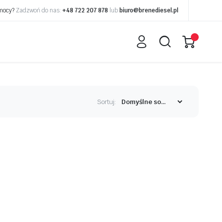
omocy?
Zadzwoń do nas:
+48 722 207 878
lub
biuro@brenediesel.pl
Sortuj: