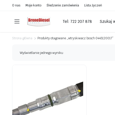
O nas
Moje konto
Śledzenie zamówienia
Lista życzeń
Tel: 722 207 878
Szukaj 
Strona główna
Produkty otagowane „wtryskiwacz bosch 0445120017”
Wyświetlanie jednego wyniku