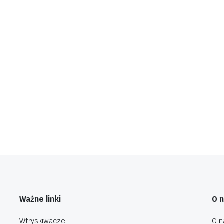
Ważne linki
O 
Wtryskiwacze
O n