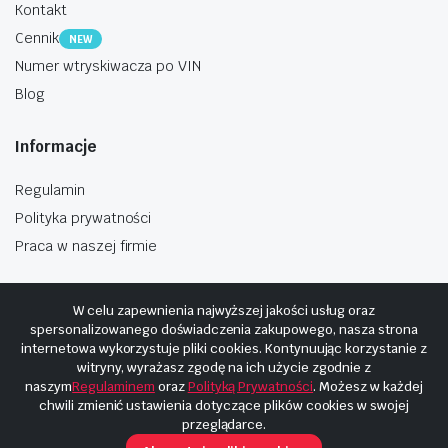
Kontakt
Cennik
NEW
Numer wtryskiwacza po VIN
Blog
Informacje
Regulamin
Polityka prywatności
Praca w naszej firmie
W celu zapewnienia najwyższej jakości usług oraz
spersonalizowanego doświadczenia zakupowego, nasza strona
internetowa wykorzystuje pliki cookies. Kontynuując korzystanie z
Copyright © 2025
Hosting i budowa Cyberplaneta.pl
witryny, wyrażasz zgodę na ich użycie zgodnie z
naszym
Regulaminem
oraz
Polityką Prywatności
. Możesz w każdej
chwili zmienić ustawienia dotyczące plików cookies w swojej
przeglądarce.