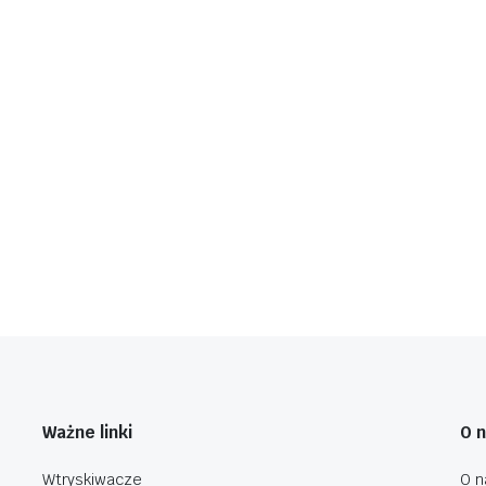
Ważne linki
O 
Wtryskiwacze
O n