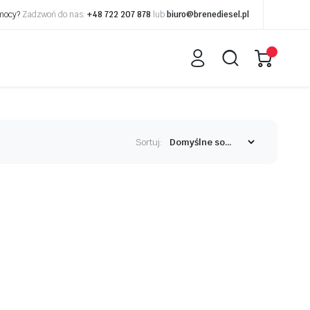
omocy?
Zadzwoń do nas:
+48 722 207 878
lub
biuro@brenediesel.pl
Sortuj: