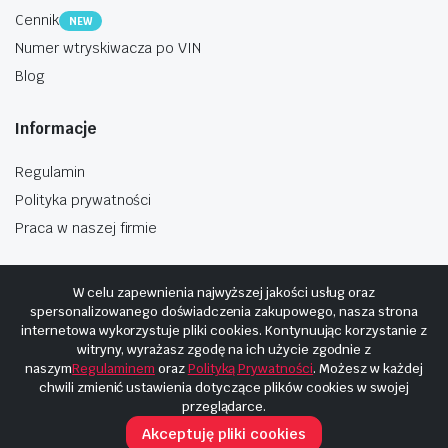
Cennik
NEW
Numer wtryskiwacza po VIN
Blog
Informacje
Regulamin
Polityka prywatności
Praca w naszej firmie
W celu zapewnienia najwyższej jakości usług oraz
spersonalizowanego doświadczenia zakupowego, nasza strona
internetowa wykorzystuje pliki cookies. Kontynuując korzystanie z
Copyright © 2025
Hosting i budowa Cyberplaneta.pl
witryny, wyrażasz zgodę na ich użycie zgodnie z
naszym
Regulaminem
oraz
Polityką Prywatności
. Możesz w każdej
chwili zmienić ustawienia dotyczące plików cookies w swojej
przeglądarce.
Akceptuję pliki cookies