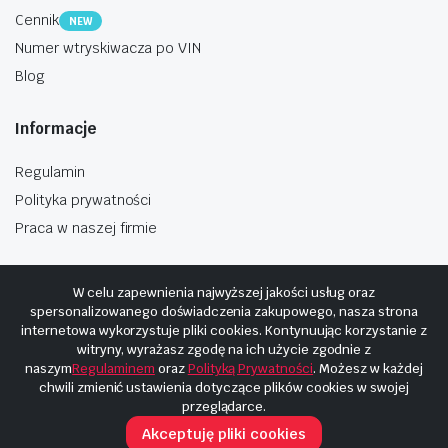
Cennik
NEW
Numer wtryskiwacza po VIN
Blog
Informacje
Regulamin
Polityka prywatności
Praca w naszej firmie
W celu zapewnienia najwyższej jakości usług oraz
spersonalizowanego doświadczenia zakupowego, nasza strona
internetowa wykorzystuje pliki cookies. Kontynuując korzystanie z
Copyright © 2025
Hosting i budowa Cyberplaneta.pl
witryny, wyrażasz zgodę na ich użycie zgodnie z
naszym
Regulaminem
oraz
Polityką Prywatności
. Możesz w każdej
chwili zmienić ustawienia dotyczące plików cookies w swojej
przeglądarce.
Akceptuję pliki cookies