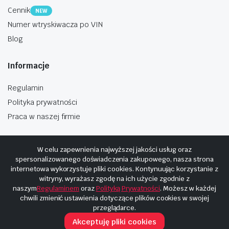
Cennik
NEW
Numer wtryskiwacza po VIN
Blog
Informacje
Regulamin
Polityka prywatności
Praca w naszej firmie
W celu zapewnienia najwyższej jakości usług oraz
spersonalizowanego doświadczenia zakupowego, nasza strona
internetowa wykorzystuje pliki cookies. Kontynuując korzystanie z
Copyright © 2025
Hosting i budowa Cyberplaneta.pl
witryny, wyrażasz zgodę na ich użycie zgodnie z
naszym
Regulaminem
oraz
Polityką Prywatności
. Możesz w każdej
chwili zmienić ustawienia dotyczące plików cookies w swojej
przeglądarce.
Akceptuję pliki cookies