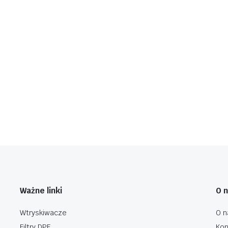
Ważne linki
O 
Wtryskiwacze
O n
Filtry DPF
Kon