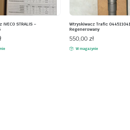
z IVECO STRALIS –
Wtryskiwacz Trafic 04451104
5
Regenerowany
ł
550,00
zł
nie
W magazynie