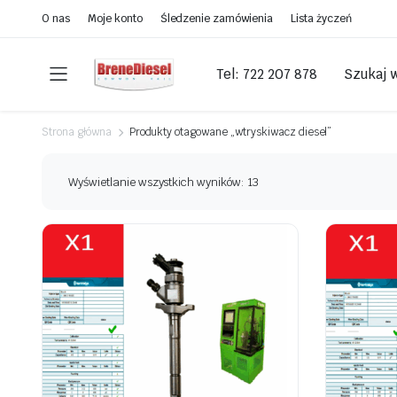
O nas
Moje konto
Śledzenie zamówienia
Lista życzeń
Tel: 722 207 878
Szukaj 
Strona główna
Produkty otagowane „wtryskiwacz diesel”
Wyświetlanie wszystkich wyników: 13