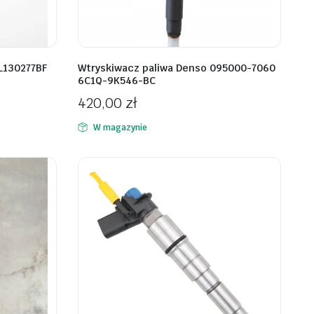
L130277BF
Wtryskiwacz paliwa Denso 095000-7060
6C1Q-9K546-BC
420,00
zł
W magazynie