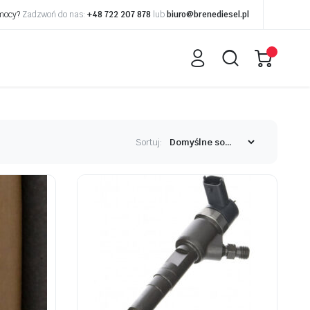
omocy?
Zadzwoń do nas:
+48 722 207 878
lub
biuro@brenediesel.pl
Sortuj: