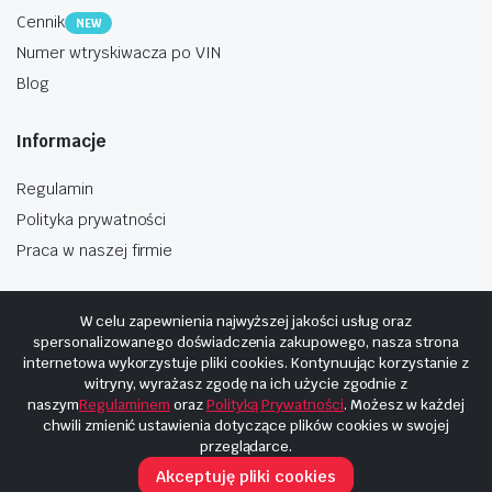
Cennik
NEW
Numer wtryskiwacza po VIN
Blog
Informacje
Regulamin
Polityka prywatności
Praca w naszej firmie
W celu zapewnienia najwyższej jakości usług oraz
spersonalizowanego doświadczenia zakupowego, nasza strona
internetowa wykorzystuje pliki cookies. Kontynuując korzystanie z
Copyright © 2025
Hosting i budowa Cyberplaneta.pl
witryny, wyrażasz zgodę na ich użycie zgodnie z
naszym
Regulaminem
oraz
Polityką Prywatności
. Możesz w każdej
chwili zmienić ustawienia dotyczące plików cookies w swojej
przeglądarce.
Akceptuję pliki cookies