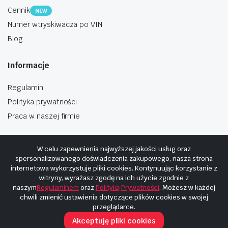
Cennik
NEW
Numer wtryskiwacza po VIN
Blog
Informacje
Regulamin
Polityka prywatności
Praca w naszej firmie
W celu zapewnienia najwyższej jakości usług oraz
spersonalizowanego doświadczenia zakupowego, nasza strona
internetowa wykorzystuje pliki cookies. Kontynuując korzystanie z
Copyright © 2025
Hosting i budowa Cyberplaneta.pl
witryny, wyrażasz zgodę na ich użycie zgodnie z
naszym
Regulaminem
oraz
Polityką Prywatności
. Możesz w każdej
chwili zmienić ustawienia dotyczące plików cookies w swojej
przeglądarce.
Akceptuję pliki cookies