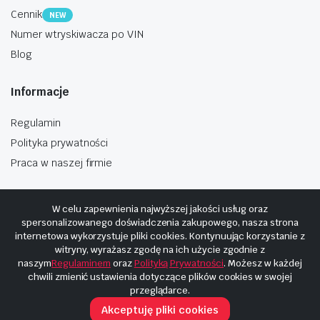
Cennik
NEW
Numer wtryskiwacza po VIN
Blog
Informacje
Regulamin
Polityka prywatności
Praca w naszej firmie
W celu zapewnienia najwyższej jakości usług oraz
spersonalizowanego doświadczenia zakupowego, nasza strona
internetowa wykorzystuje pliki cookies. Kontynuując korzystanie z
Copyright © 2025
Hosting i budowa Cyberplaneta.pl
witryny, wyrażasz zgodę na ich użycie zgodnie z
naszym
Regulaminem
oraz
Polityką Prywatności
. Możesz w każdej
chwili zmienić ustawienia dotyczące plików cookies w swojej
przeglądarce.
Akceptuję pliki cookies