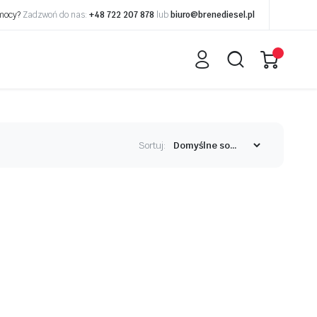
omocy?
Zadzwoń do nas:
+48 722 207 878
lub
biuro@brenediesel.pl
Sortuj: