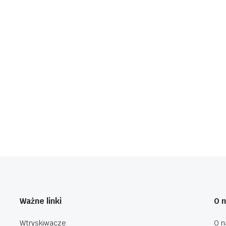
Ważne linki
O 
Wtryskiwacze
O n