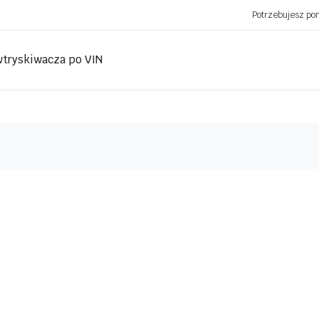
Potrzebujesz p
wtryskiwacza po VIN
”