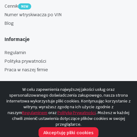
Cennik
NEW
Numer wtryskiwacza po VIN
Blog
Informacje
Regulamin
Polityka prywatności
Praca w naszej firmie
W celu zapewnienia najwyższej jakości usług oraz
spersonalizowanego doświadczenia zakupowego, nasza strona
internetowa wykorzystuje pliki cookies. Kontynuując korzystanie z
Copyright © 2025
Hosting i budowa Cyberplaneta.pl
witryny, wyrażasz zgodę na ich użycie zgodnie z
naszym
Regulaminem
oraz
Polityką Prywatności
. Możesz w każdej
chwili zmienić ustawienia dotyczące plików cookies w swojej
przeglądarce.
Akceptuję pliki cookies