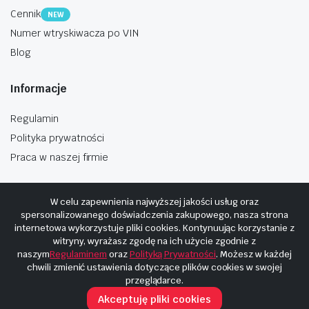
Cennik
NEW
Numer wtryskiwacza po VIN
Blog
Informacje
Regulamin
Polityka prywatności
Praca w naszej firmie
W celu zapewnienia najwyższej jakości usług oraz
spersonalizowanego doświadczenia zakupowego, nasza strona
internetowa wykorzystuje pliki cookies. Kontynuując korzystanie z
Copyright © 2025
Hosting i budowa Cyberplaneta.pl
witryny, wyrażasz zgodę na ich użycie zgodnie z
naszym
Regulaminem
oraz
Polityką Prywatności
. Możesz w każdej
chwili zmienić ustawienia dotyczące plików cookies w swojej
przeglądarce.
Akceptuję pliki cookies